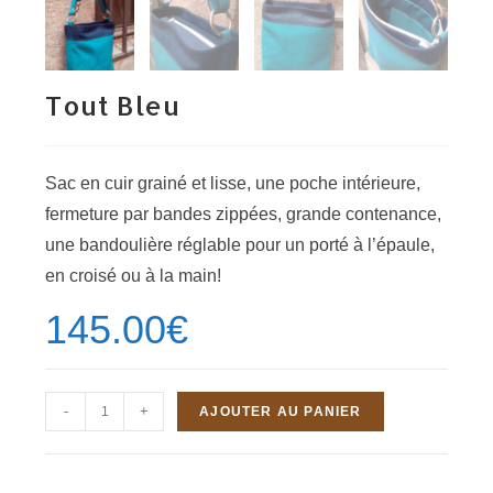
Tout Bleu
Sac en cuir grainé et lisse, une poche intérieure,
fermeture par bandes zippées, grande contenance,
une bandoulière réglable pour un porté à l’épaule,
en croisé ou à la main!
145.00
€
quantité
-
+
AJOUTER AU PANIER
de
Tout
Bleu